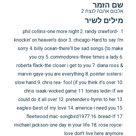
שם הזמר
אלבום אהבה לנצח 2
מילים לשיר
1. phil collins-one more night 2. randy crawford-
knockin' on heaven's door 3. chicago-Hard to say i'm
sorry 4. billy ocean-there'll be sad songs (to make
you cry 5. commodores-three times a lady 6.
roberta flack-the closer i get to you 7. diana ross &
marvin gaye-you are everything 8. pointer sisters-
slow hand 9. chris rea- fool (if you think it's over 10.
chris isaak-wicked game 11. tomas ledin-If we
could do it all over 12. pretenders-hymn to her 13.
eagles-best of my love 14. america-i need you 15.
fleetwood mac-songbird1977 16. bread-If 17.
michael jackson-one day in your life 18. rose royce-
love don't live here anymore